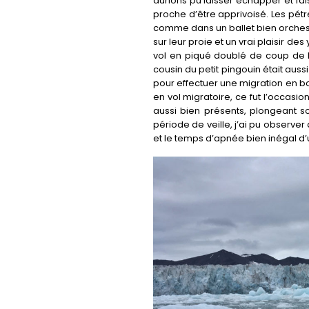
aurions pu laisser échapper et fai
proche d’être apprivoisé. Les pétr
comme dans un ballet bien orchestr
sur leur proie et un vrai plaisir d
vol en piqué doublé de coup de b
cousin du petit pingouin était au
pour effectuer une migration en bo
en vol migratoire, ce fut l’occasi
aussi bien présents, plongeant s
période de veille, j’ai pu observer
et le temps d’apnée bien inégal d’un