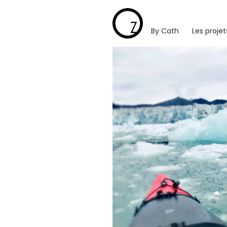
Passer
au
contenu
By Cath
Les projet