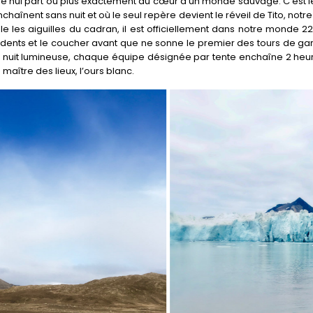
e nul part ou plus exactement au cœur d’un monde sauvage. C’est le
haînent sans nuit et où le seul repère devient le réveil de Tito, notre
gle les aiguilles du cadran, il est officiellement dans notre monde 2
s dents et le coucher avant que ne sonne le premier des tours de ga
re nuit lumineuse, chaque équipe désignée par tente enchaîne 2 he
maître des lieux, l’ours blanc.