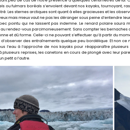
sant peu de cas de notre présence à quelques centimètres de lui. On s
els ou fulmars boréals s’envolent devant nos kayaks, tournoyant, ra
é. Les sternes arctiques sont quant à elles gracieuses et les observ
es yeux mais mieux vaut ne pas les déranger sous peine d’entendre leur
ec pointu qui ne laissent pas indemne. Le renard polaire saura m
ssi au rendez-vous parcimonieusement. Sans compter les bernaches al
nne et dû forme. Celle-ci ne pouvant s’effectuer qu’à partir du mom
on d’observer des entraînements quelque peu bordélique. Et non ce n
ous l’eau à l’approche de nos kayaks pour réapparaître plusieurs 
 à plusieurs reprises, les canetons en cours de plongé avec leur paren
 petit a l’autre.