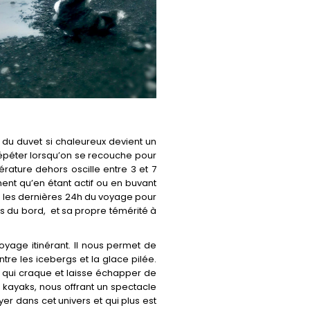
ir du duvet si chaleureux devient un
répéter lorsqu’on se recouche pour
rature dehors oscille entre 3 et 7
ent qu’en étant actif ou en buvant
e les dernières 24h du voyage pour
s du bord,
et sa propre témérité à
voyage itinérant. Il nous permet de
tre les icebergs et la glace pilée.
r qui craque et laisse échapper de
s kayaks, nous offrant un spectacle
r dans cet univers et qui plus est