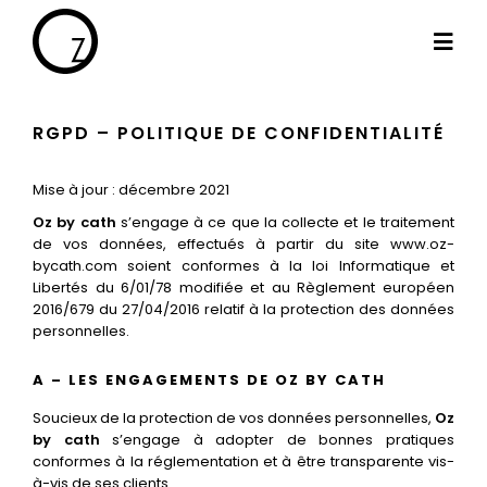
Passer
au
Togg
contenu
Navi
By Cath
RGPD – POLITIQUE DE CONFIDENTIALITÉ
Mise à jour : décembre 2021
Les projets
Oz by cath
s’engage à ce que la collecte et le traitement
de vos données, effectués à partir du site www.oz-
bycath.com soient conformes à la loi Informatique et
Haut de gamme
Libertés du 6/01/78 modifiée et au Règlement européen
2016/679 du 27/04/2016 relatif à la protection des données
personnelles.
Le blog
A – LES ENGAGEMENTS DE OZ BY CATH
Les témoignages
Soucieux de la protection de vos données personnelles,
Oz
by cath
s’engage à adopter de bonnes pratiques
conformes à la réglementation et à être transparente vis-
à-vis de ses clients.