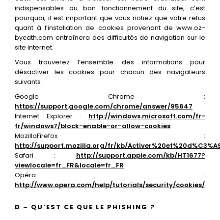
indispensables au bon fonctionnement du site, c’est
pourquoi, il est important que vous notiez que votre refus
quant à l’installation de cookies provenant de www.oz-
bycath.com entraînera des difficultés de navigation sur le
site internet.
Vous trouverez l’ensemble des informations pour
désactiver les cookies pour chacun des navigateurs
suivants :
Google Chrome :
https://support.google.com/chrome/answer/95647
Internet Explorer :
http://windows.microsoft.com/fr-
fr/windows7/block-enable-or-allow-cookies
MozillaFirefox :
http://support.mozilla.org/fr/kb/Activer%20et%20d%C3%A
Safari :
http://support.apple.com/kb/HT1677?
viewlocale=fr_FR&locale=fr_FR
Opéra :
http://www.opera.com/help/tutorials/security/cookies/
D – QU’EST CE QUE LE PHISHING ?