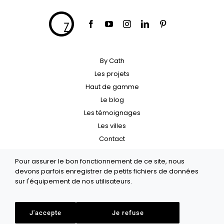
By Cath
Les projets
Haut de gamme
Le blog
Les témoignages
Les villes
Contact
Pour assurer le bon fonctionnement de ce site, nous
Crédit
devons parfois enregistrer de petits fichiers de données
Politique de confidentialité
sur l'équipement de nos utilisateurs.
Mentions légales
Architecte d’intérieur Paris, Haut-de-Seine et Yveline
J'accepte
Je refuse