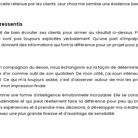
re celle retenue par les clients. Leur choix me semble une évidence b
 ressentis
it de bien écouter ses clients pour arriver au résultat ci-dessus. 
sont pas toujours explicités verbalement. Qu’une part d’impalpa
 donnent des informations qui font la différence pour un projet pour 
c un compagnon du devoir, nous échangions sur la façon de détermine
e d’or comme outil de son quotidien. De mon côté, j’ai souri intérie
t. Ce qui m’a toujours aidée, c’est d’observer autour de moi les pr
r mon impression finale
comme une forme d’intelligence émotionnelle incroyable. Elle se const
indéniable et qui peut réellement faire la différence pour peu qu’on
s expériences et à prendre mes décisions, à développer ma créativi
vec une plus grande finesse et d’avantage de sensibilité.