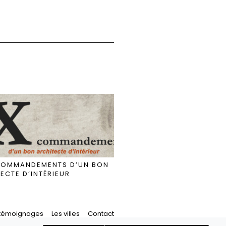
 COMMANDEMENTS D’UN BON
DÉMÉNAGEMENT & RÉNOV
ECTE D’INTÉRIEUR
L’AVIS D’UNE ARCHITECT
D’INTÉRIEUR
 témoignages
Les villes
Contact
rchitecte d’intérieur Paris, Haut-de-Seine et