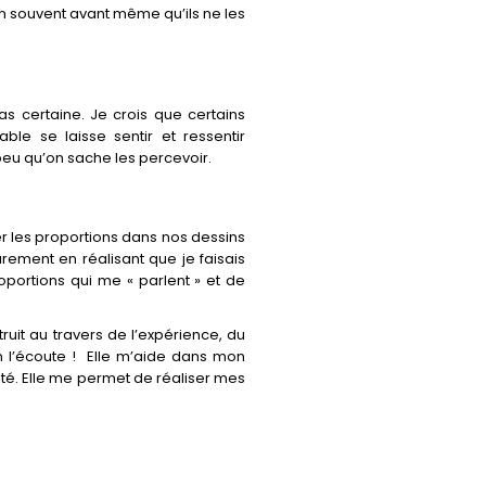
ien souvent avant même qu’ils ne les
Pas certaine. Je crois que certains
ble se laisse sentir et ressentir
peu qu’on sache les percevoir.
r les proportions dans nos dessins
urement en réalisant que je faisais
oportions qui me « parlent » et de
ruit au travers de l’expérience, du
 l’écoute !
Elle m’aide dans mon
té. Elle me permet de réaliser mes