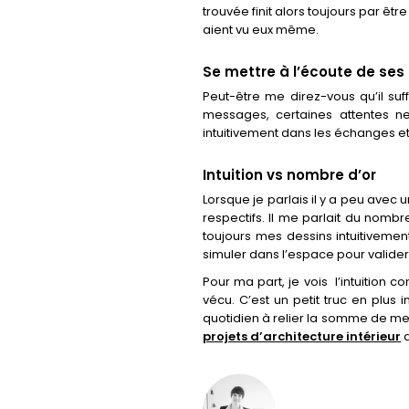
trouvée finit alors toujours par êt
aient vu eux même.
Se mettre à l’écoute de ses
Peut-être me direz-vous qu’il suff
messages, certaines attentes ne 
intuitivement dans les échanges et
Intuition vs nombre d’or
Lorsque je parlais il y a peu ave
respectifs. Il me parlait du nombr
toujours mes dessins intuitivemen
simuler dans l’espace pour valide
Pour ma part, je vois
l’intuition 
vécu. C’est un petit truc en plus 
quotidien à relier la somme de me
projets d’architecture intérieur
a