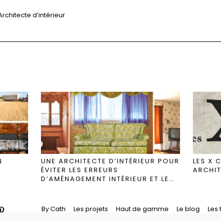
Architecte d’intérieur
N
UNE ARCHITECTE D’INTÉRIEUR POUR
LES X
ÉVITER LES ERREURS
ARCHIT
D’AMÉNAGEMENT INTÉRIEUR ET LE
« MAUVAIS GOÛT »
By Cath
Les projets
Haut de gamme
Le blog
Les
Crédit
Politique de confidentialité
Mentions légales
A