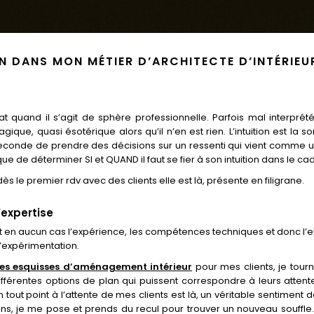
ON DANS MON MÉTIER D’ARCHITECTE D’INTÉRIEU
icat quand il s’agit de sphère professionnelle. Parfois mal interprété
que, quasi ésotérique alors qu’il n’en est rien. L’intuition est l
econde de prendre des décisions sur un ressenti qui vient comme u
e que de déterminer SI et QUAND il faut se fier à son intuition dans le c
ès le premier rdv avec des clients elle est là, présente en filigrane.
’expertise
exclut en aucun cas l’expérience, les compétences techniques et donc l’e
l’expérimentation.
es esquisses d’aménagement intérieur
pour mes clients, je tourn
différentes options de plan qui puissent correspondre à leurs attent
out point à l’attente de mes clients est là, un véritable sentiment de 
ns, je me pose et prends du recul pour trouver un nouveau souffle. 