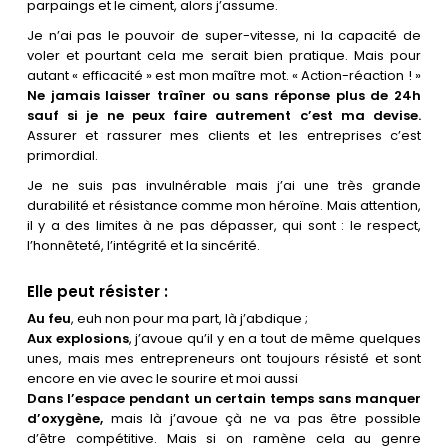
parpaings et le ciment, alors j’assume.
Je n’ai pas le pouvoir de super-vitesse, ni la capacité de
voler et pourtant cela me serait bien pratique. Mais pour
autant « efficacité » est mon maître mot. « Action-réaction ! »
Ne jamais laisser traîner ou sans réponse plus de 24h
sauf si je ne peux faire autrement c’est ma devise.
Assurer et rassurer mes clients et les entreprises c’est
primordial.
Je ne suis pas invulnérable mais j’ai une très grande
durabilité et résistance comme mon héroïne. Mais attention,
il y a des limites à ne pas dépasser, qui sont : le respect,
l’honnêteté, l’intégrité et la sincérité.
Elle peut résister :
Au feu
, euh non pour ma part, là j’abdique ;
Aux explosions
, j’avoue qu’il y en a tout de même quelques
unes, mais mes entrepreneurs ont toujours résisté et sont
encore en vie avec le sourire et moi aussi
Dans l’espace pendant un certain temps sans manquer
d’oxygène,
mais là j’avoue çà ne va pas être possible
d’être compétitive. Mais si on ramène cela au genre