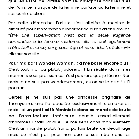
Les villes
que Les
E Doll
de l’artiste
Soft Twix
s’expose dans les rues
de Paris. Le masque de la femme parfaite ou la femme et
ses contradictions.
Contact
Par cette démarche, l’artiste s’est attelée à montrer la
difficulté pour les femmes d’incarner ce qu’on attend d’elles.
“
Être une superwoman n’est pas la seule exigence
demandée à la femme moderne, elle se doit également
d’être belle, mince, sexy, sans âge et sans rides
”, déclare-t-
elle sur son site.
Pour ma part Wonder Woman , ça me parle encore plus
!
C’est tout moi ou plutôt j’adorerai ! En réalité dans mes
moments sous pression ce n’est pas rare que je lâche « Non
mais je ne suis pas wonderwoman , qu’on se le dise ! » Et
pourtant…
Certes je ne suis pas une princesse originaire de
Themyscira, une île peuplée exclusivement d’amazones,
mais j’ai
un petit côté féministe dans ce monde de brute
de l’architecture intérieure
peuplé essentiellement
d’hommes ! Mais j’avoue… je me sens dans mon élément.
C’est un monde plutôt franc, parfois brute de décoffrage
mais ce n’est pas pour rien que je suis née dans les