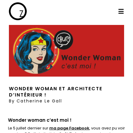
Passer
au
Togg
contenu
Navi
By Cath
Les projets
Haut de gamme
WONDER WOMAN ET ARCHITECTE
D’INTÉRIEUR !
Le blog
By
Catherine Le Gall
Les témoignages
Wonder woman c’est moi !
Le 5 juillet dernier sur
ma page Facebook
, vous avez pu voir