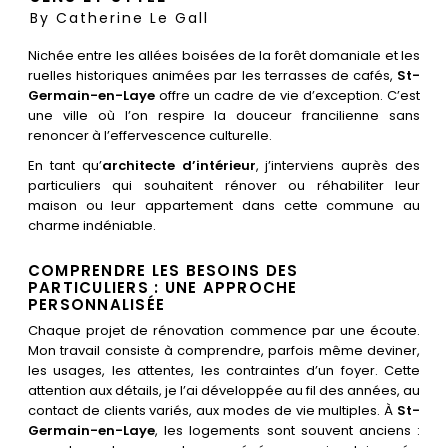
Les villes
By
Catherine Le Gall
Nichée entre les allées boisées de la forêt domaniale et les
Contact
ruelles historiques animées par les terrasses de cafés,
St-
Germain-en-Laye
offre un cadre de vie d’exception. C’est
une ville où l’on respire la douceur francilienne sans
renoncer à l’effervescence culturelle.
En tant qu’
architecte d’intérieur
, j’interviens auprès des
particuliers qui souhaitent rénover ou réhabiliter leur
maison ou leur appartement dans cette commune au
charme indéniable.
COMPRENDRE LES BESOINS DES
PARTICULIERS : UNE APPROCHE
PERSONNALISÉE
Chaque projet de rénovation commence par une écoute.
Mon travail consiste à comprendre, parfois même deviner,
les usages, les attentes, les contraintes d’un foyer. Cette
attention aux détails, je l’ai développée au fil des années, au
contact de clients variés, aux modes de vie multiples. À
St-
Germain-en-Laye
, les logements sont souvent anciens :