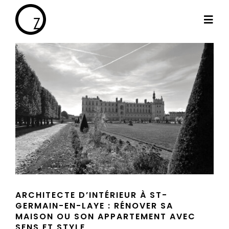
Passer
au
Togg
contenu
Navi
By Cath
Les projets
Haut de gamme
Le blog
ARCHITECTE D’INTÉRIEUR À ST-
Les témoignages
GERMAIN-EN-LAYE : RÉNOVER SA
MAISON OU SON APPARTEMENT AVEC
SENS ET STYLE