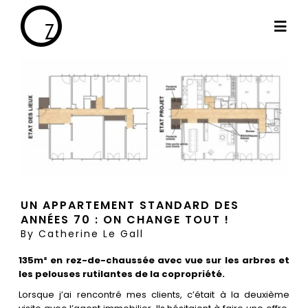
Passer
au
Togg
contenu
Navi
By Cath
Les projets
Haut de gamme
UN APPARTEMENT STANDARD DES
ANNÉES 70 : ON CHANGE TOUT !
Le blog
By
Catherine Le Gall
135m² en rez-de-chaussée avec vue sur les arbres et
Les témoignages
les pelouses rutilantes de la copropriété.
Lorsque j’ai rencontré mes clients, c’était à la deuxième