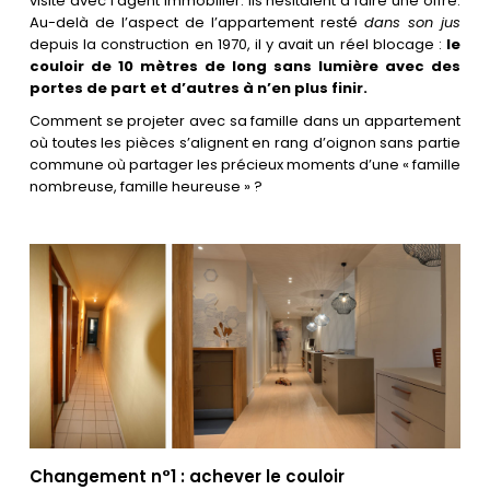
visite avec l’agent immobilier. Ils hésitaient à faire une offre.
Les villes
Au-delà de l’aspect de l’appartement resté
dans son jus
depuis la construction en 1970, il y avait un réel blocage :
le
couloir de 10 mètres de long sans lumière avec des
Contact
portes de part et d’autres à n’en plus finir.
Comment se projeter avec sa famille dans un appartement
où toutes les pièces s’alignent en rang d’oignon sans partie
commune où partager les précieux moments d’une « famille
nombreuse, famille heureuse » ?
Changement n°1 : achever le couloir