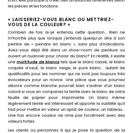
Enfin, elle participe à créer des ambiances différentes selon
les pièces et les fonctions.
« LAISSERIEZ-VOUS BLANC OU METTRIEZ-
VOUS DE LA COULEUR? »
Combien de fois ai-je entendu cette question… Rien ne
m’horrifie plus que lorsque j’entends quelqu’un dire à son
peintre de « peindre en blanc », sans plus d’indications.
Avez-vous déjà été dans un show-room de peinture ou
ouvert un nuancier pour choisir du blanc? En réalité, il existe
une
multitude de blancs
tels que le blanc cassé, le blanc
coquille d’oeuf, le blanc neige, le pure blanc… autant de
qualificatifs pour les nommer qui ne sont pas toujours très
évocateurs pour un novice. Une pièce que vous pourriez
décrire comme blanche pourrait bien s’avérer d’un blanc
coloré si vous en compariez la teinte avec le blanc de votre
feuille de papier pour imprimante. Un blanc même
légèrement teinté est intéressant et apporte la subtilité qu’il
faut pour mettre en valeur un aplat de couleur, un tableau…
Une fois encore couleur ne rime pas forcément avec des
valeurs fortes.
Les clients ou personnes à qui je pose la question de la