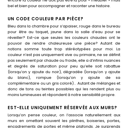
encore la couleur ne doit pas être là pour « meubler » mais
bel et bien pour accompagner et raconter une histoire.
UN CODE COULEUR PAR PIÈCE?
Bleu dans la chambre pour s’apaiser, rouge dans le bureau
pour être au taquet, jaune dans la salle d’eau pour se
réveiller? Est-ce que seules les couleurs chaudes ont le
pouvoir de rendre chaleureuse une pièce? Autant de
notions somme toute trop stéréotypées pour moi. La
couleur n’est pas uniquement vive ou primaire, ne se définit
pas seulement par chaude ou froide, elle a d’infinis nuances
et degrés de saturation pour peu qu’elle soit rabattue
(lorsqu’on y ajoute du noir), dégradée (lorsqu’on y ajoute
du blanc), rompue (lorsqu’on y ajoute de sa
complémentaire ou un gris coloré)… Autant de mélanges et
donc de tons ou teintes possibles qui les rendent plus ou
moins lumineuses et répondent à notre sensibilité propre.
EST-ELLE UNIQUEMENT RÉSERVÉE AUX MURS?
Lorsqu’on pense couleur, on l’associe naturellement aux
murs en omettant souvent les plinthes, boiseries, portes,
encadrements de portes et même plafonds. Je surprends