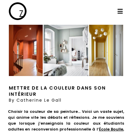
Passer
au
Togg
contenu
Navi
By Cath
Les projets
Haut de gamme
METTRE DE LA COULEUR DANS SON
INTÉRIEUR
Le blog
By
Catherine Le Gall
Choisir la couleur de sa peinture… Voici un vaste sujet,
Les témoignages
qui anime vite les débats et réflexions. Je me souviens
que lorsque j’enseignais la couleur aux étudiants
adultes en reconversion professionnelle à l’
École Boulle
,