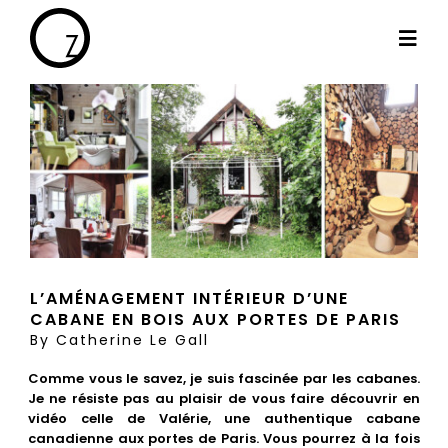
Passer
au
Togg
contenu
Navi
By Cath
Les projets
Haut de gamme
L’AMÉNAGEMENT INTÉRIEUR D’UNE
CABANE EN BOIS AUX PORTES DE PARIS
Le blog
By
Catherine Le Gall
Comme vous le savez, je suis fascinée par les cabanes.
Les témoignages
Je ne résiste pas au plaisir de vous faire découvrir en
vidéo celle de Valérie, une authentique cabane
canadienne aux portes de Paris. Vous pourrez à la fois