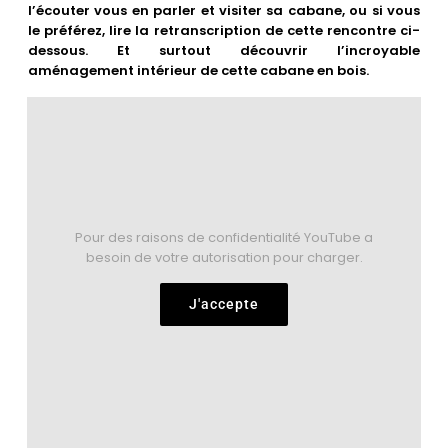
Les villes
l’écouter vous en parler et visiter sa cabane, ou si vous
le préférez, lire la retranscription de cette rencontre ci-
dessous. Et surtout découvrir l’incroyable
Contact
aménagement intérieur de cette cabane en bois.
Pour des raisons de confidentialité YouTube a
besoin de votre autorisation pour charger.
J'accepte