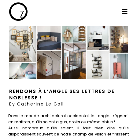
Passer
au
Togg
contenu
Navi
By Cath
Les projets
Haut de gamme
RENDONS À L’ANGLE SES LETTRES DE
NOBLESSE !
Le blog
By
Catherine Le Gall
Dans le monde architectural occidental, les angles règnent
Les témoignages
en maîtres, qu’ils soient aigus, droits ou même obtus !
Aussi nombreux qu’ils soient, il faut bien dire qu’ils
disparaissent souvent de notre champ de vision et finissent