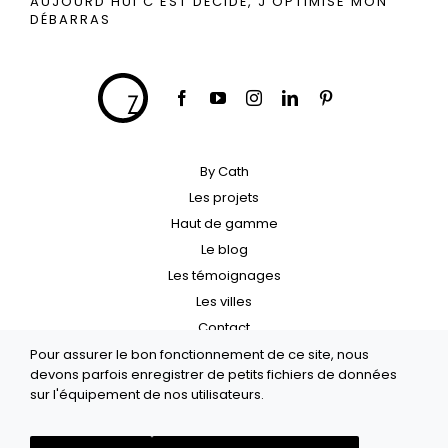
AUJOURD’HUI C’EST DÉCIDÉ, J’OPTIMISE MON
DÉBARRAS
By Cath
Les projets
Haut de gamme
Le blog
Les témoignages
Les villes
Contact
Pour assurer le bon fonctionnement de ce site, nous
Crédit
devons parfois enregistrer de petits fichiers de données
sur l'équipement de nos utilisateurs.
Politique de confidentialité
Mentions légales
Architecte d’intérieur Paris, Haut-de-Seine et Yveline