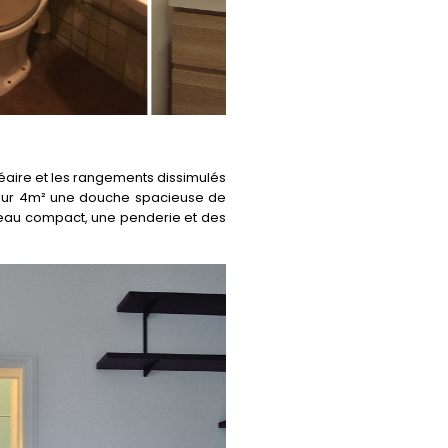
linéaire et les rangements dissimulés
re sur 4m² une douche spacieuse de
-eau compact, une penderie et des