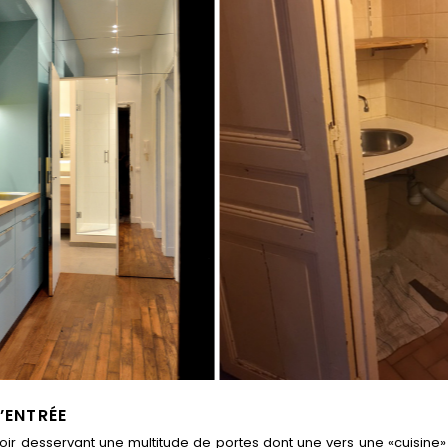
’ENTRÉE
uloir desservant une multitude de portes dont une vers une «cuisine»