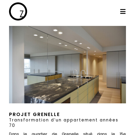
Passer
au
Togg
contenu
Navi
By Cath
Les projets
Haut de gamme
Le blog
PROJET GRENELLE
Les témoignages
Transformation d’un appartement années
70
Dans le quartier de Grenelle situé dans le 15e