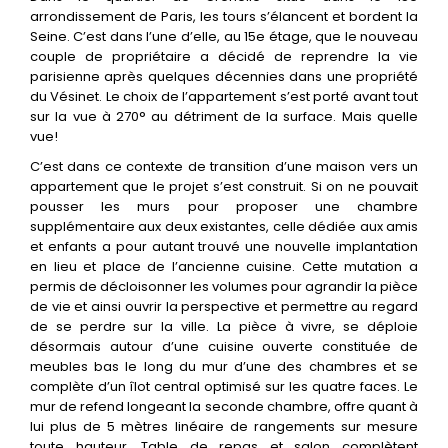
Les villes
arrondissement de Paris, les tours s’élancent et bordent la
Seine. C’est dans l’une d’elle, au 15e étage, que le nouveau
couple de propriétaire a décidé de reprendre la vie
Contact
parisienne après quelques décennies dans une propriété
du Vésinet. Le choix de l’appartement s’est porté avant tout
sur la vue à 270° au détriment de la surface. Mais quelle
vue!
C’est dans ce contexte de transition d’une maison vers un
appartement que le projet s’est construit. Si on ne pouvait
pousser les murs pour proposer une chambre
supplémentaire aux deux existantes, celle dédiée aux amis
et enfants a pour autant trouvé une nouvelle implantation
en lieu et place de l’ancienne cuisine. Cette mutation a
permis de décloisonner les volumes pour agrandir la pièce
de vie et ainsi ouvrir la perspective et permettre au regard
de se perdre sur la ville. La pièce à vivre, se déploie
désormais autour d’une cuisine ouverte constituée de
meubles bas le long du mur d’une des chambres et se
complète d’un îlot central optimisé sur les quatre faces. Le
mur de refend longeant la seconde chambre, offre quant à
lui plus de 5 mètres linéaire de rangements sur mesure
toute hauteur. Table de repas et salon complètent